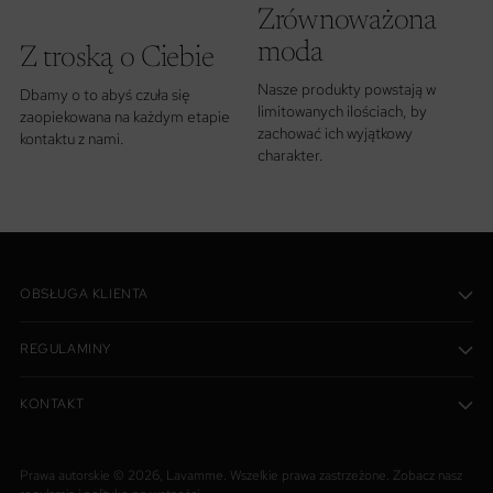
Zrównoważona
moda
Z troską o Ciebie
Nasze produkty powstają w
Dbamy o to abyś czuła się
limitowanych ilościach, by
zaopiekowana na każdym etapie
zachować ich wyjątkowy
kontaktu z nami.
charakter.
OBSŁUGA KLIENTA
REGULAMINY
KONTAKT
Prawa autorskie © 2026,
Lavamme
. Wszelkie prawa zastrzeżone. Zobacz nasz