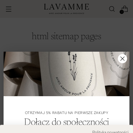
0
html sitemap pages
Pages
Skontaktuj się z nami!
Zwroty i reklamacje
Filozofia marki
Filozofia marki V2
Dostawa i płatności
GDPR Compliance
Sposoby pielęgnacji
FAQ (Najczęściej zadawan
APPI Privacy Policy
Formularze
OTRZYMAJ 5% RABATU NA PIERWSZE ZAKUPY
PIPEDA Privacy Policy
Regulaminy promocji
Dołącz do społeczności
LGPD Privacy Policy
INSPIRACJE LAVAMME
Lavamme
Polityka prywatności