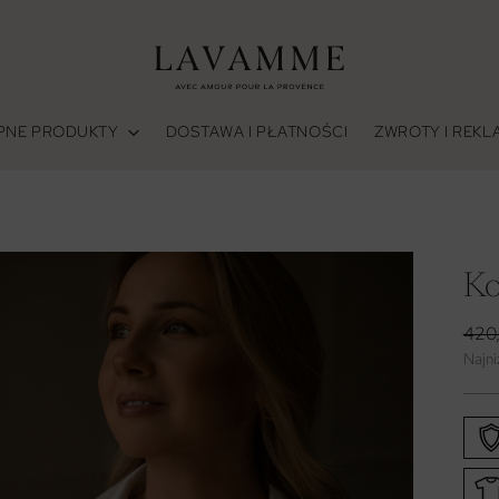
PNE PRODUKTY
DOSTAWA I PŁATNOŚCI
ZWROTY I REK
Ko
Cen
420,
regu
Najni