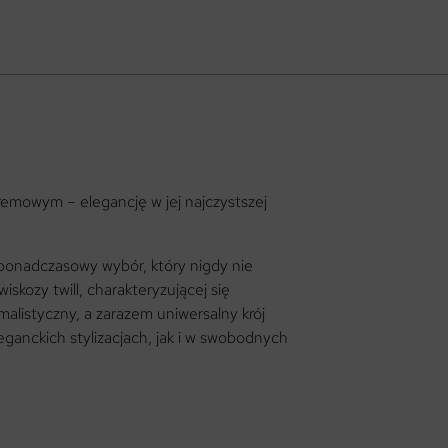
remowym – elegancję w jej najczystszej
 ponadczasowy wybór, który nigdy nie
iskozy twill, charakteryzującej się
alistyczny, a zarazem uniwersalny krój
leganckich stylizacjach, jak i w swobodnych