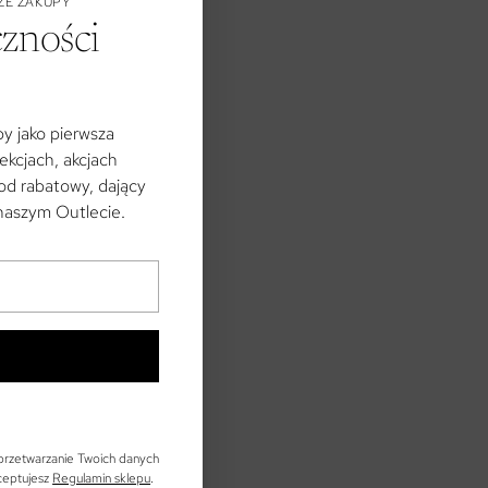
ZE ZAKUPY
czności
by jako pierwsza
kcjach, akcjach
od rabatowy, dający
 naszym Outlecie.
 przetwarzanie Twoich danych
ceptujesz
Regulamin sklepu
.