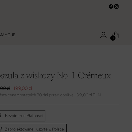
LAMACJE
0
szula z wiskozy No. 1 Crémeux
a
00 zł
199,00 zł
larna
ższa cena z ostatnich 30 dni przed obniżką: 199,00 zł PLN
Bezpieczne Płatności
Zaprojektowane i uszyte w Polsce