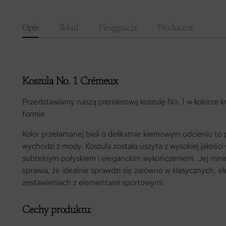
Opis
Skład
Pielęgnacja
Producent
Koszula No. 1 Crémeux
Przedstawiamy naszą premierową koszulę No. 1 w kolorze k
formie.
Kolor przełamanej bieli o delikatnie kremowym odcieniu to
wychodzi z mody. Koszula została uszyta z wysokiej jakości w
subtelnym połyskiem i eleganckim wykończeniem. Jej minim
sprawia, że idealnie sprawdzi się zarówno w klasycznych, e
zestawieniach z elementami sportowymi.
Cechy produktu: