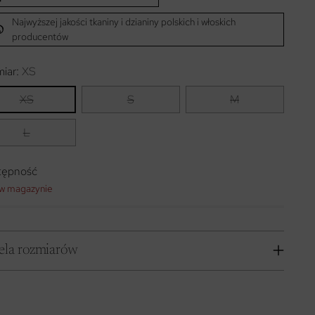
Najwyższej jakości tkaniny i dzianiny polskich i włoskich
producentów
iar:
XS
XS
S
M
L
tępność
 w magazynie
ela rozmiarów