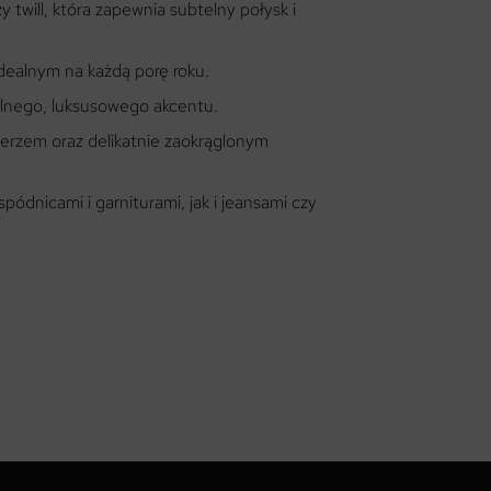
y twill, która zapewnia subtelny połysk i
dealnym na każdą porę roku.
elnego, luksusowego akcentu.
ierzem oraz delikatnie zaokrąglonym
ódnicami i garniturami, jak i jeansami czy