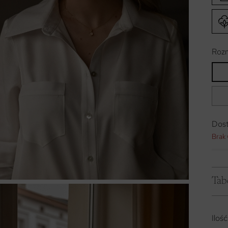
Rozm
Dos
Brak
Tab
Ilość