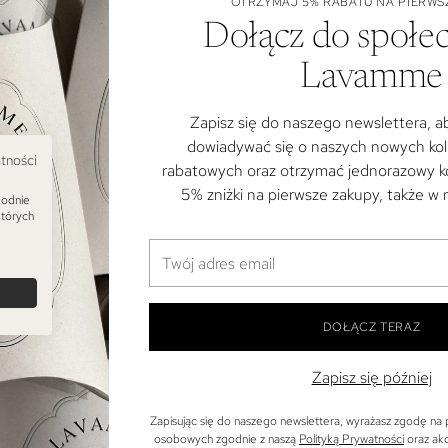
OTRZYMAJ 5% RABATU NA PIERWS
Dołącz do społe
Lavamme
Zapisz się do naszego newslettera, a
dowiadywać się o naszych nowych kole
atności
rabatowych oraz otrzymać jednorazowy k
5% zniżki na pierwsze zakupy, także w
godnie
których
Twój
adres
email
DOŁĄCZ TERAZ
Zapisz się później
Zapisując się do naszego newslettera, wyrażasz zgodę na
osobowych zgodnie z naszą
Polityką Prywatności
oraz ak