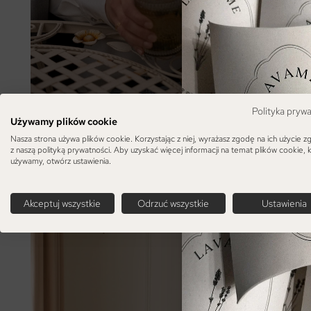
Polityka pryw
Używamy plików cookie
Nasza strona używa plików cookie. Korzystając z niej, wyrażasz zgodę na ich użycie z
z naszą polityką prywatności. Aby uzyskać więcej informacji na temat plików cookie, 
używamy, otwórz ustawienia.
Akceptuj wszystkie
Odrzuć wszystkie
Ustawienia