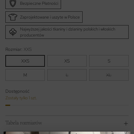
Bezpieczne Płatności
Zaprojektowane i uszyte w Polsce
Najwyższej jakości tkaniny i dzianiny polskich i włoskich
producentów
Rozmiar:
XXS
XXS
XS
S
M
L
XL
Dostępność
Zostały tylko 1 szt.
Tabela rozmiarów