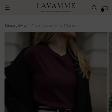
0
Strona główna
T-shirt z bawełny No. 1 Cerise