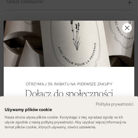
Tabela rozmiarów
Ilość
Ilość
Cena zawiera podatek VAT.
DODAJ DO KOSZYKA
OTRZYMAJ 5% RABATU NA PIERWSZE ZAKUPY
Dołącz do społeczności
Lavamme
Polityka prywatności
Używamy plików cookie
Zapisz się do naszego newslettera, aby jako pierwsza
Nasza strona używa plików cookie. Korzystając z niej, wyrażasz zgodę na ich
użycie zgodnie z naszą polityką prywatności. Aby uzyskać więcej informacji na
dowiadywać się o naszych nowych kolekcjach, akcjach
temat plików cookie, których używamy, otwórz ustawienia.
rabatowych oraz otrzymać jednorazowy kod rabatowy,
dający 5% zniżki na pierwsze zakupy, także w naszym