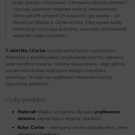
pasję, energię i zmysłowość. Intensywne odcienie czerwieni i
różu były ulubionym motywem malarzy impresjonistów,
którzy potrafili uchwycić ich nasycenie i grę światła – od
Renoira po Matisse’a. Cerise to kolor, który ożywia każdą
kompozycję i przyciąga spojrzenia, pozostając jednocześnie
elegancki i pełen charakteru.
T-shirt No. 1 Cerise
to połączenie klasyki i wyrazistości.
Wykonany z wysokiej jakości prążkowanej dzianiny, zapewnia
pełen komfort noszenia i idealne dopasowanie. Jego głęboki
odcień wiśni dodaje stylizacjom energii i charakteru,
sprawiając, że staje się wyjątkowym elementem każdej
kapsułowej garderoby.
Cechy produktu:
Materiał:
Miękka i przyjemna dla skóry
prążkowana
dzianina
, zapewniająca wygodę i trwałość.
Kolor: Cerise
– intensywny odcień dojrzałej wiśni, pełen
elegancji i charakteru.